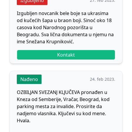
Izgubljeno
27. feb 2023.
Izgubljen novcanik bele boje sa ukrasima
od kučećih šapa u braon boji. Sinoć oko 18
casova kod Narodnog pozorišta u
Beogradu. Sva lična dokumenta u njemu na
Kontakt
Nađeno
24. feb 2023.
OZBILJAN SVEZANJ KLJUČEVA pronađen u
Kneza od Semberije, Vračar, Beograd, kod
parking mesta za invalide. Prosirite da
nadjemo vlasnika. Ključevi su kod mene.
Hvala.