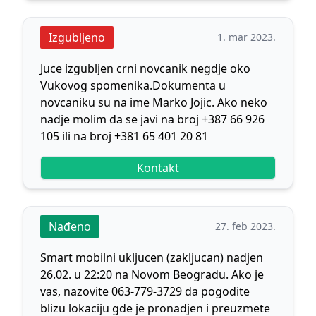
Izgubljeno
1. mar 2023.
Juce izgubljen crni novcanik negdje oko
Vukovog spomenika.Dokumenta u
novcaniku su na ime Marko Jojic. Ako neko
nadje molim da se javi na broj +387 66 926
105 ili na broj +381 65 401 20 81
Kontakt
Nađeno
27. feb 2023.
Smart mobilni ukljucen (zakljucan) nadjen
26.02. u 22:20 na Novom Beogradu. Ako je
vas, nazovite 063-779-3729 da pogodite
blizu lokaciju gde je pronadjen i preuzmete