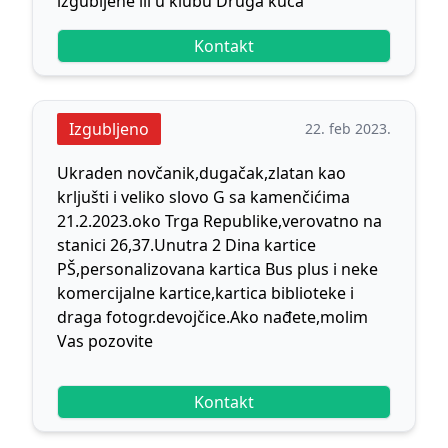
izgubljene ili u klubu Druga kuća
Kontakt
Izgubljeno
22. feb 2023.
Ukraden novčanik,dugačak,zlatan kao
krljušti i veliko slovo G sa kamenčićima
21.2.2023.oko Trga Republike,verovatno na
stanici 26,37.Unutra 2 Dina kartice
PŠ,personalizovana kartica Bus plus i neke
komercijalne kartice,kartica biblioteke i
draga fotogr.devojčice.Ako nađete,molim
Vas pozovite
Kontakt