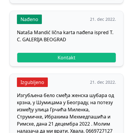
Nađeno
21. dec 2022.
Nataša Mandić lična karta nađena ispred T.
C. GALERIJA BEOGRAD
Kontakt
Izgubljeno
21. dec 2022.
Изгубљена бело смеђа женска шубара од
крзна, у Шумицама у Београду, на потезу
између улица Грчића Миленка,
Струмичке, Ибрахима Мехмедпашића и
Римске, дана 21 децембра 2022 . Молим
налазача да ми врати. Хвала. 0669727127