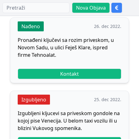
Nova Objava
Nađeno
26. dec 2022.
Pronađeni ključevi sa rozim priveskom, u
Novom Sadu, u ulici Feješ Klare, ispred
firme Tehnoalat.
Kontakt
Izgubljeno
25. dec 2022.
Izgubljeni kljucevi sa priveskom gondole na
kojoj pise Venecija. U belom taxi vozilu ili u
blizini Vukovog spomenika.