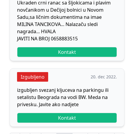
Ukraden crni ranac sa šljokicama i plavim
novčanikom u Dečijoj bolnici u Novom
Sadu,sa ličnim dokumentima na imae
MILINA TANCIKOVA... Nalazaču sledi
nagrada... HVALA
JAVITI NA BROJ 0658883515
Kontakt
Izgubljeno
20. dec 2022.
izgubljen svezanj kljuceva na parkingu ili
setalistu Beograda na vodi BW. Meda na
privesku. Javite ako nadjete
Kontakt