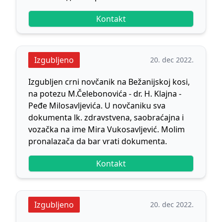
Kontakt
Izgubljeno
20. dec 2022.
Izgubljen crni novčanik na Bežanijskoj kosi,
na potezu M.Čelebonovića - dr. H. Klajna -
Peđe Milosavljevića. U novčaniku sva
dokumenta lk. zdravstvena, saobraćajna i
vozačka na ime Mira Vukosavljević. Molim
pronalazača da bar vrati dokumenta.
Kontakt
Izgubljeno
20. dec 2022.