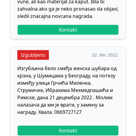
vune, ali kao materijal za kaput. Bila bi
zahvalna ako ga je neko pronasao da objavi,
sledii znacajna novcana nagrada.
Kontakt
Izgubljeno
22. dec 2022.
Изгубљена бело смеђа женска шубара од
крзна, у Шумицама у Београду, на потезу
између улица Грчића Миленка,
Струмичке, Ибрахима Мехмедпашића и
Римске, дана 21 децембра 2022 . Молим
налазача да ми је врати, у замену за
награду. Хвала. 0669727127
Kontakt