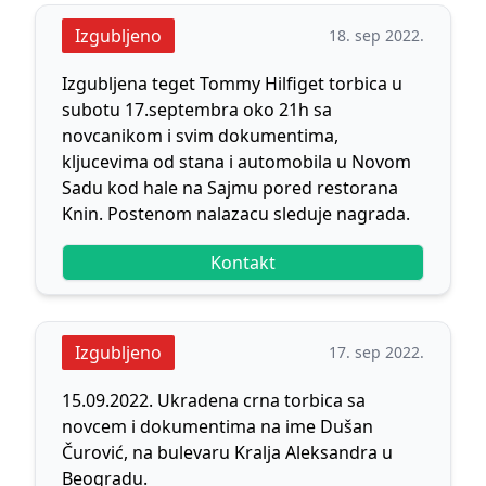
Izgubljeno
18. sep 2022.
Izgubljena teget Tommy Hilfiget torbica u
subotu 17.septembra oko 21h sa
novcanikom i svim dokumentima,
kljucevima od stana i automobila u Novom
Sadu kod hale na Sajmu pored restorana
Knin. Postenom nalazacu sleduje nagrada.
Kontakt
Izgubljeno
17. sep 2022.
15.09.2022. Ukradena crna torbica sa
novcem i dokumentima na ime Dušan
Čurović, na bulevaru Kralja Aleksandra u
Beogradu.