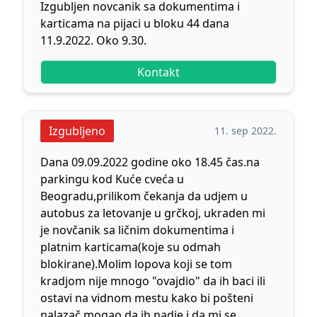
Izgubljen novcanik sa dokumentima i
karticama na pijaci u bloku 44 dana
11.9.2022. Oko 9.30.
Kontakt
Izgubljeno
11. sep 2022.
Dana 09.09.2022 godine oko 18.45 čas.na
parkingu kod Kuće cveća u
Beogradu,prilikom čekanja da udjem u
autobus za letovanje u grčkoj, ukraden mi
je novčanik sa ličnim dokumentima i
platnim karticama(koje su odmah
blokirane).Molim lopova koji se tom
kradjom nije mnogo "ovajdio" da ih baci ili
ostavi na vidnom mestu kako bi pošteni
nalazač mogao da ih nadje i da mi se