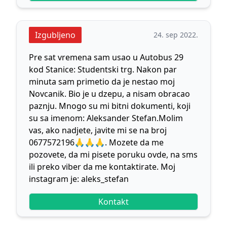
Izgubljeno
24. sep 2022.
Pre sat vremena sam usao u Autobus 29
kod Stanice: Studentski trg. Nakon par
minuta sam primetio da je nestao moj
Novcanik. Bio je u dzepu, a nisam obracao
paznju. Mnogo su mi bitni dokumenti, koji
su sa imenom: Aleksander Stefan.Molim
vas, ako nadjete, javite mi se na broj
0677572196🙏🙏🙏. Mozete da me
pozovete, da mi pisete poruku ovde, na sms
ili preko viber da me kontaktirate. Moj
instagram je: aleks_stefan
Kontakt