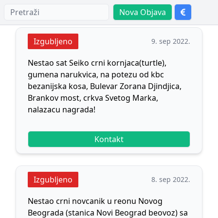
Nova Objava
Izgubljeno
9. sep 2022.
Nestao sat Seiko crni kornjaca(turtle),
gumena narukvica, na potezu od kbc
bezanijska kosa, Bulevar Zorana Djindjica,
Brankov most, crkva Svetog Marka,
nalazacu nagrada!
Kontakt
Izgubljeno
8. sep 2022.
Nestao crni novcanik u reonu Novog
Beograda (stanica Novi Beograd beovoz) sa