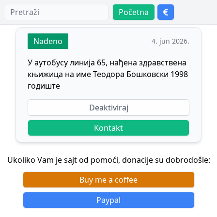
Početna
Nađeno
4. jun 2026.
У аутобусу линија 65, нађена здравствена
књижица на име Теодора Бошковски 1998
годиште
Deaktiviraj
Kontakt
Ukoliko Vam je sajt od pomoći, donacije su dobrodošle:
Buy me a coffee
Paypal