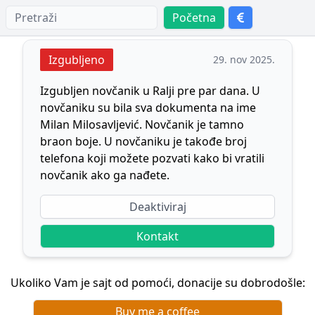
Početna
Izgubljeno
29. nov 2025.
Izgubljen novčanik u Ralji pre par dana. U
novčaniku su bila sva dokumenta na ime
Milan Milosavljević. Novčanik je tamno
braon boje. U novčaniku je takođe broj
telefona koji možete pozvati kako bi vratili
novčanik ako ga nađete.
Deaktiviraj
Kontakt
Ukoliko Vam je sajt od pomoći, donacije su dobrodošle:
Buy me a coffee