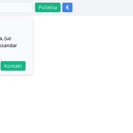
Početna
, (uz
eksandar
Kontakt