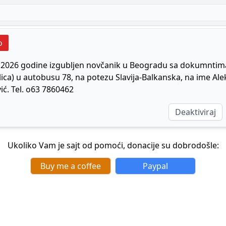
o
.2026 godine izgubljen novčanik u Beogradu sa dokumntima
ca) u autobusu 78, na potezu Slavija-Balkanska, na ime Al
ić. Tel. o63 7860462
Deaktiviraj
Ukoliko Vam je sajt od pomoći, donacije su dobrodošle:
Buy me a coffee
Paypal