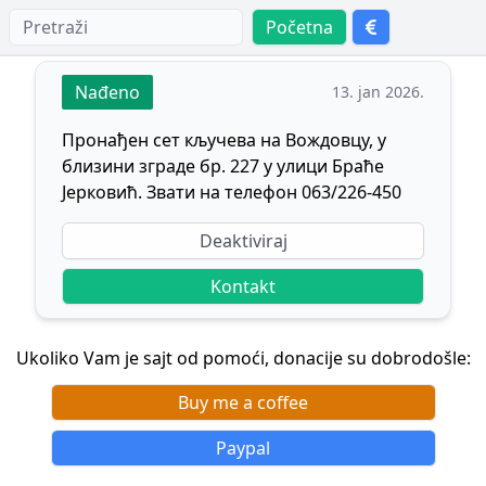
Početna
Nađeno
13. jan 2026.
Пронађен сет кључева на Вождовцу, у
близини зграде бр. 227 у улици Браће
Јерковић. Звати на телефон 063/226-450
Deaktiviraj
Kontakt
Ukoliko Vam je sajt od pomoći, donacije su dobrodošle:
Buy me a coffee
Paypal