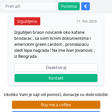
Početna
Izgubljeno
11. feb 2026.
Izgubljen braon novcanik oko kafane
brodarac , sa svim licnim dokumentima i
americkim green cardom , pronalazacu
sledi lepa nagrada ! Na ime Ivan Jovanovic ,
iz Beograda .
Deaktiviraj
Kontakt
Ukoliko Vam je sajt od pomoći, donacije su dobrodošle:
Buy me a coffee