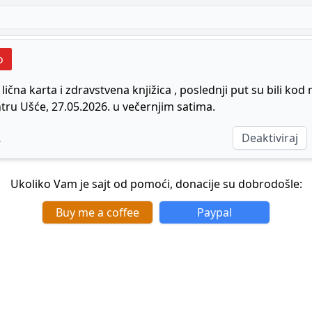
o
 lična karta i zdravstvena knjižica , poslednji put su bili kod 
ru Ušće, 27.05.2026. u večernjim satima.
Deaktiviraj
.
Ukoliko Vam je sajt od pomoći, donacije su dobrodošle:
Buy me a coffee
Paypal