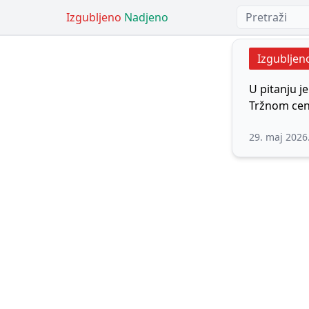
Izgubljeno
Nadjeno
Izgubljen
U pitanju je
Tržnom cent
29. maj 2026