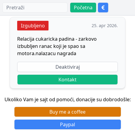
Početna
Izgubljeno
25. apr 2026.
Relacija cukaricka padina - zarkovo
izbubljen ranac koji je spao sa
motora.nalazacu nagrada
Deaktiviraj
Kontakt
Ukoliko Vam je sajt od pomoći, donacije su dobrodošle:
Buy me a coffee
Paypal