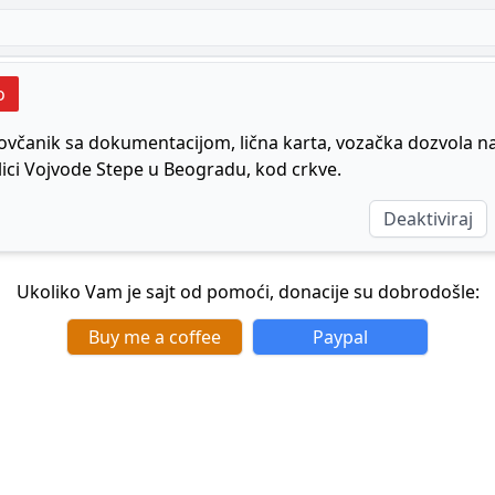
o
ovčanik sa dokumentacijom, lična karta, vozačka dozvola na
lici Vojvode Stepe u Beogradu, kod crkve.
Deaktiviraj
Ukoliko Vam je sajt od pomoći, donacije su dobrodošle:
Buy me a coffee
Paypal