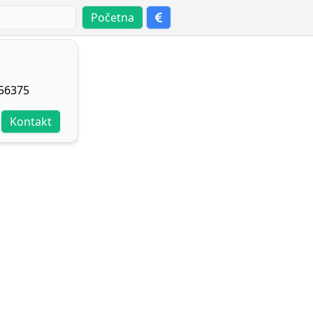
Početna
756375
Kontakt