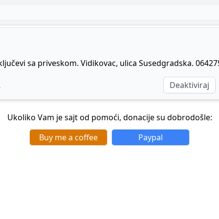
ljučevi sa priveskom. Vidikovac, ulica Susedgradska. 0642
Deaktiviraj
.
Ukoliko Vam je sajt od pomoći, donacije su dobrodošle:
Buy me a coffee
Paypal