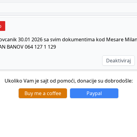
o
novcanik 30.01 2026 sa svim dokumentima kod Mesare Milan
AN BANOV 064 127 1 129
Deaktiviraj
Ukoliko Vam je sajt od pomoći, donacije su dobrodošle:
Buy me a coffee
Paypal