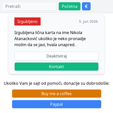
Početna
Izgubljeno
5. jun 2026.
Izgubljena lična karta na ime Nikola
Atanacković ukoliko je neko pronadje
molim da se javi, hvala unapred.
Deaktiviraj
Kontakt
Ukoliko Vam je sajt od pomoći, donacije su dobrodošle:
Buy me a coffee
Paypal