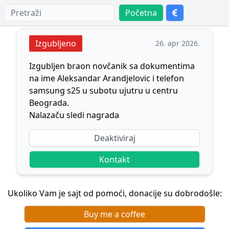
Početna
Izgubljeno
26. apr 2026.
Izgubljen braon novčanik sa dokumentima
na ime Aleksandar Arandjelovic i telefon
samsung s25 u subotu ujutru u centru
Beograda.
Nalazaču sledi nagrada
Deaktiviraj
Kontakt
Ukoliko Vam je sajt od pomoći, donacije su dobrodošle:
Buy me a coffee