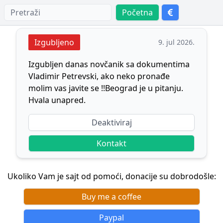
Početna
Izgubljeno
9. jul 2026.
Izgubljen danas novčanik sa dokumentima
Vladimir Petrevski, ako neko pronađe
molim vas javite se !!Beograd je u pitanju.
Hvala unapred.
Deaktiviraj
Kontakt
Ukoliko Vam je sajt od pomoći, donacije su dobrodošle:
Buy me a coffee
Paypal