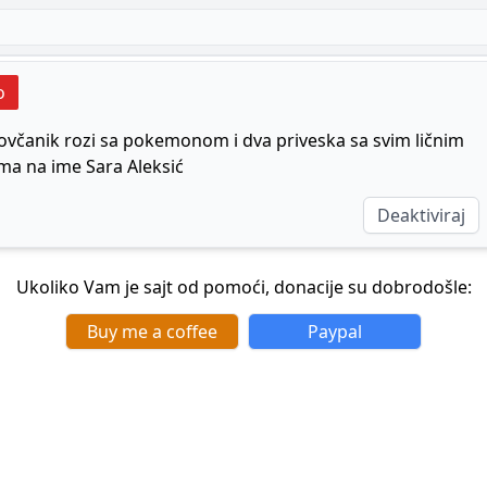
o
ovčanik rozi sa pokemonom i dva priveska sa svim ličnim
a na ime Sara Aleksić
Deaktiviraj
Ukoliko Vam je sajt od pomoći, donacije su dobrodošle:
Buy me a coffee
Paypal