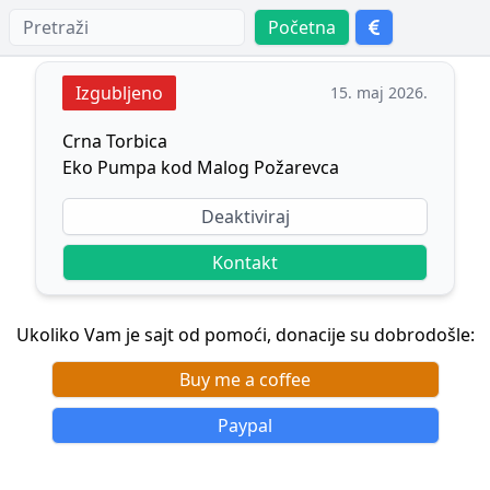
Početna
Izgubljeno
15. maj 2026.
Crna Torbica
Eko Pumpa kod Malog Požarevca
Deaktiviraj
Kontakt
Ukoliko Vam je sajt od pomoći, donacije su dobrodošle:
Buy me a coffee
Paypal