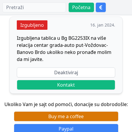
Početna
Izgubljeno
16. jan 2024.
Izgubljena tablica u Bg BG2253IX na više
relacija centar grada-auto put-Voždovac-
Banovo Brdo ukoliko neko pronađe molim
da mi javite.
Deaktiviraj
Kontakt
Ukoliko Vam je sajt od pomoći, donacije su dobrodošle:
Buy me a coffee
Paypal